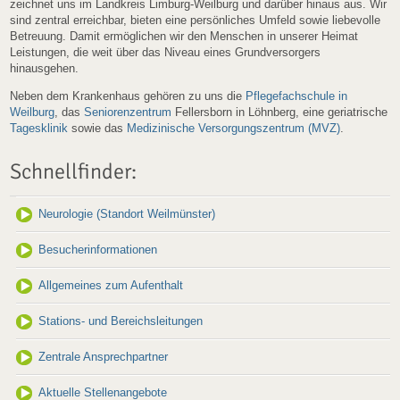
zeichnet uns im Landkreis Limburg-Weilburg und darüber hinaus aus. Wir
sind zentral erreichbar, bieten eine persönliches Umfeld sowie liebevolle
Betreuung. Damit ermöglichen wir den Menschen in unserer Heimat
Leistungen, die weit über das Niveau eines Grundversorgers
hinausgehen.
Neben dem Krankenhaus gehören zu uns die
Pflegefachschule in
Weilburg
, das
Seniorenzentrum
Fellersborn in Löhnberg, eine geriatrische
Tagesklinik
sowie das
Medizinische Versorgungszentrum (MVZ)
.
Schnellfinder:
Neurologie (Standort Weilmünster)
Besucherinformationen
Allgemeines zum Aufenthalt
Stations- und Bereichsleitungen
Zentrale Ansprechpartner
03.11.2025
Diese Meldung lesen »
21.12.2025
Diese Meldung lesen »
Aktuelle Stellenangebote