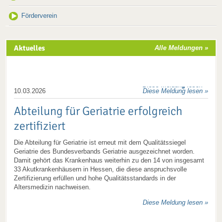
Hervorragende Behandlungsqualität
Neuer Ärztlicher Direktor am
Förderverein
in den Bereichen Hüft- und
Kreiskrankenhaus
Kniegelenkersatz
Der Aufsichtsrat des Kreiskrankenhaus Weilburg hat in seiner
Aktuelles
Alle Meldungen »
jüngsten Sitzung die Ernennung des Ärztlichen Direktors
Das Kreiskrankenhaus Weilburg hat von der AOK Hessen erneut
vorgenommen; diese erfolgt turnusgemäß für eine Amtszeit von
eine besondere Auszeichnung für die hohe Behandlungsqualität im
zwei Jahren.
Bereich des Hüftgelenkersatzes und Kniegelenkersatzes erhalten.
Diese Meldung lesen »
Diese Meldung lesen »
10.03.2026
Diese Meldung lesen »
Abteilung für Geriatrie erfolgreich
zertifiziert
Die Abteilung für Geriatrie ist erneut mit dem Qualitätssiegel
Geriatrie des Bundesverbands Geriatrie ausgezeichnet worden.
Damit gehört das Krankenhaus weiterhin zu den 14 von insgesamt
33 Akutkrankenhäusern in Hessen, die diese anspruchsvolle
Zertifizierung erfüllen und hohe Qualitätsstandards in der
Altersmedizin nachweisen.
Diese Meldung lesen »